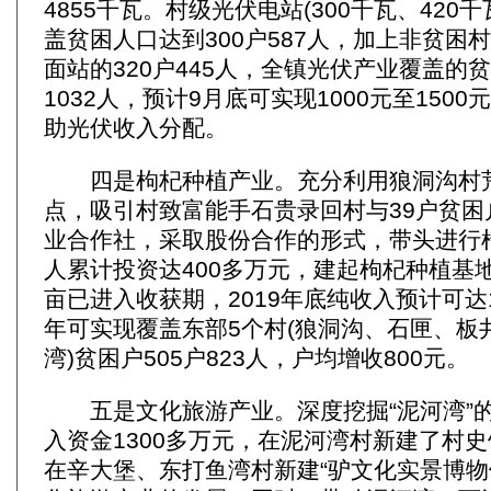
4855千瓦。村级光伏电站(300千瓦、420
盖贫困人口达到300户587人，加上非贫困
面站的320户445人，全镇光伏产业覆盖的贫
1032人，预计9月底可实现1000元至150
助光伏收入分配。
四是枸杞种植产业。充分利用狼洞沟村荒
点，吸引村致富能手石贵录回村与39户贫困
业合作社，采取股份合作的形式，带头进行
人累计投资达400多万元，建起枸杞种植基地1
亩已进入收获期，2019年底纯收入预计可达1
年可实现覆盖东部5个村(狼洞沟、石匣、板
湾)贫困户505户823人，户均增收800元。
五是文化旅游产业。深度挖掘“泥河湾”
入资金1300多万元，在泥河湾村新建了村史
在辛大堡、东打鱼湾村新建“驴文化实景博物