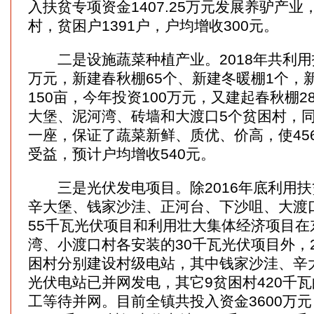
入扶贫专项资金1407.25万元发展养驴产业
村，贫困户1391户，户均增收300元。
二是设施蔬菜种植产业。2018年共利用扶
万元，新建春秋棚65个、新建冬暖棚1个，
150亩，今年投资100万元，又建起春秋棚
大堡、泥河湾、砖墙和大渡口5个贫困村，
一座，保证了蔬菜新鲜、质优、价高，使456
受益，预计户均增收540元。
三是光伏发电项目。除2016年底利用扶
辛大堡、钱家沙洼、正河台、下沙咀、大渡
55千瓦光伏项目和利用壮大集体经济项目在
湾、小渡口村各安装的30千瓦光伏项目外，2
困村分别建设村级电站，其中钱家沙洼、辛大
光伏电站已并网发电，其它9贫困村420千
工等待并网。目前全镇共投入资金3600万