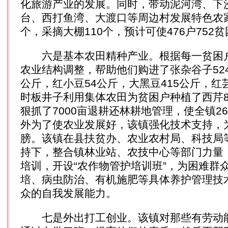
化旅游产业的发展。同时，带动泥河湾、下
台、西打鱼湾、大渡口等周边村发展特色农家
个，采摘大棚110个，预计可使476户752
六是基本农田精种产业。根据每一贫困户
农业结构调整，帮助他们购进了张杂谷子524.
公斤，红小豆54公斤，大黑豆415公斤，红芸
时板井子利用集体农田为贫困户种植了西芹8
狠抓了7000亩退耕还林耕地管理，使全镇2
外为了使农业发展好，该镇强化技术支持，
膀。该镇在县扶贫办、农业农村局、科技局
持下，整合镇林业站、农技中心等部门力量
培训，开设“农作物管护培训班”，为困难群
培、病虫防治、有机施肥等具体养护管理技
众的自我发展能力。
七是外出打工创业。该镇对那些有劳动能