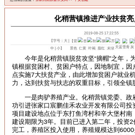
化稍营镇推进产业扶贫亮
2019-08-25 17:22:55
【字号：
大
|
【背
中
|
小
】
景色
今年是化稍营镇脱贫攻坚“摘帽”之年，
镇根据贫困村、贫困户特点，因地制宜，因户
点实施7大扶贫产业，由此增加贫困户就业
力，达到扶贫与扶志的双重目标，引领全镇
一是肉驴养殖产业。化稍营镇党委、政府
功引进张家口宸鹏佳禾农业开发有限公司投
项目建设地点位于东打鱼湾村和辛大堡村南，
建设期限为3年。目前已进入第二年，投资2
完工，养殖区投入使用，养殖规模达到600