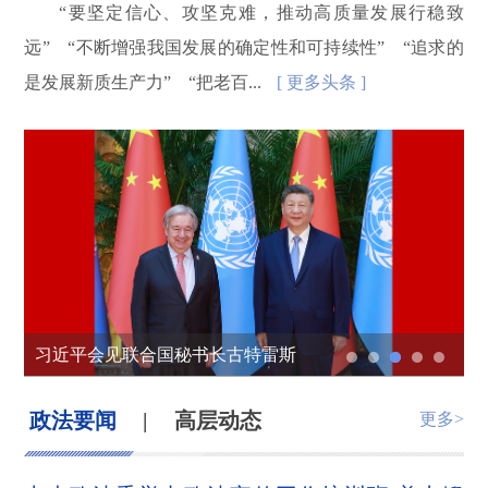
“要坚定信心、攻坚克难，推动高质量发展行稳致
远” “不断增强我国发展的确定性和可持续性” “追求的
是发展新质生产力” “把老百...
[ 更多头条 ]
一山一沙一湖，兵地警力这样守护
习近平会见联合国秘书长古特雷斯
习近平同斯洛伐克总统佩列格里尼会谈
守万家灯火 护群众之安 他们这样做……
习近平出席2026世界人工智能大会暨人工智能全球治理高级别会议开幕式并发表主旨讲话
政法要闻
|
高层动态
更多>