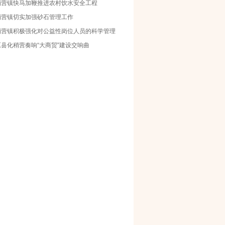
稍营镇快马加鞭推进农村饮水安全工程
稍营镇切实加强砂石管理工作
稍营镇积极强化对公益性岗位人员的科学管理
原县化稍营奏响“大商贸”建设交响曲