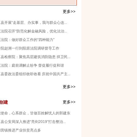
更多>>
县开展“走基层、办实事，我与群众心连...
法院召开“防范化解金融风险，优化法治...
原法院：做好群众工作的“四种能力”
中院赵洲一行到阳原法院调研督导工作
县检察院：聚焦高层建筑消防隐患 捍卫民...
原法院：庭前调解止纷争 督促履行促和谐
县委政法委组织收听收看 庆祝中国共产主...
更多>>
创建
更多>>
记使命，心系群众，甘做百姓解忧人的郭建东
县公安局深入推进“亮剑2019”打击整治...
稍营镇推进产业扶贫亮点多