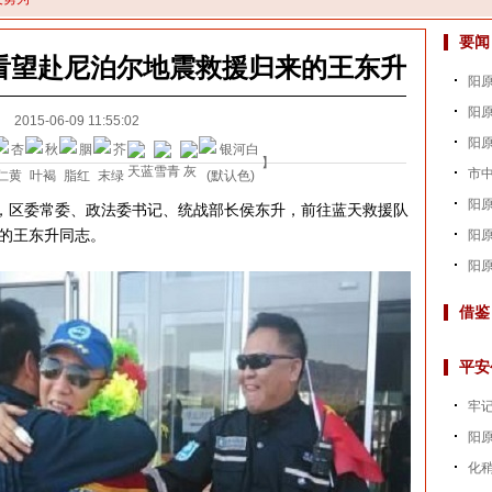
要闻
看望赴尼泊尔地震救援归来的王东升
阳原
阳原
2015-06-09 11:55:02
阳
】
市
阳原
，区委常委、政法委书记、统战部长侯东升，前往蓝天救援队
的王东升同志。
阳
阳原
借鉴
平安
牢
阳原
化